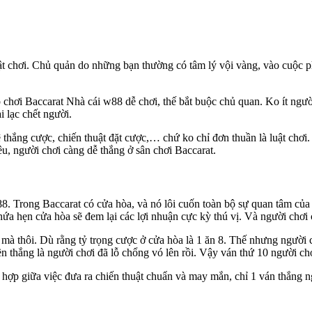
uật chơi. Chủ quản do những bạn thường có tâm lý vội vàng, vào cuộc p
 chơi Baccarat Nhà cái w88 dễ chơi, thế bắt buộc chủ quan. Ko ít người
 lạc chết người.
ỉ lệ thắng cược, chiến thuật đặt cược,… chứ ko chỉ đơn thuần là luật ch
iêu, người chơi càng dễ thắng ở sân chơi Baccarat.
w88. Trong Baccarat có cửa hòa, và nó lôi cuốn toàn bộ sự quan tâm của
 hứa hẹn cửa hòa sẽ đem lại các lợi nhuận cực kỳ thú vị. Và người chơ
mà thôi. Dù rằng tỷ trọng cược ở cửa hòa là 1 ăn 8. Thế nhưng người c
iền thắng là người chơi đã lỗ chổng vó lên rồi. Vậy ván thứ 10 người ch
ết hợp giữa việc đưa ra chiến thuật chuẩn và may mắn, chỉ 1 ván thắng 