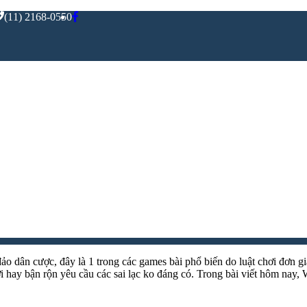
(11) 2168-0550
o dân cược, đây là 1 trong các games bài phổ biến do luật chơi đơn gi
ơi hay bận rộn yêu cầu các sai lạc ko đáng có. Trong bài viết hôm nay,