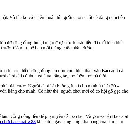
ật. Và lúc ko có chiến thuật thì người chơi sẽ rất dễ dàng ném tiền
iúp đỡ cộng đồng bù lại nhận được các khoản tiền đã mất lúc chiến
c trước. Có như thế bạn mới thắng cuộc nhận được.
ậm chí, có nhiều cộng đồng lao như con thiêu thân vào Baccarat cả
ời chơi chỉ có thua và thua trắng tay, nợ thêm nợ mà thôi.
ình đặt cược. Người chơi bắt buộc giữ lại cho mình ít nhất 30 –
ít vốn liếng cho mình. Có như thế, người chơi mới có cơ hội gỡ gạc cho
để tâm, cộng đồng đều dễ phạm yêu cầu sai lạc. Và games bài Baccarat
 chơi baccarat w88
khác để ngày càng tăng khả năng của bản thân.