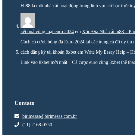
Fb88 là một nhà cái hoạt động trong lĩnh vực cờ bạc trực tu
kết quả vòng loại euro 2024
em
Xóc Đĩa Nhà cái m88 – Phư
Cách cá cược bóng đá Euro 2024 tại các trang cá độ uy tín n
cách đăng ký tài khoản 8xbet
em
Write My Essay Help – Ho
Link vào 8xbet mới nhất – Cá cược euro cùng 8xbet thể t
Contato
birimesas@birimesas.com.br
(11) 2168-0550