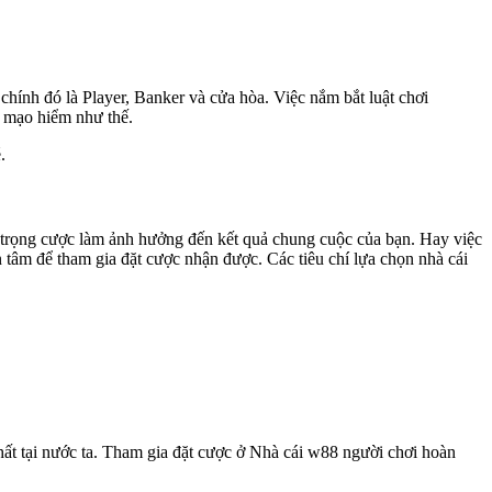
 chính đó là Player, Banker và cửa hòa. Việc nắm bắt luật chơi
i mạo hiểm như thế.
.
tỷ trọng cược làm ảnh hưởng đến kết quả chung cuộc của bạn. Hay việc
ên tâm để tham gia đặt cược nhận được. Các tiêu chí lựa chọn nhà cái
nhất tại nước ta. Tham gia đặt cược ở Nhà cái w88 người chơi hoàn