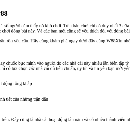
w88
ó 1 số người cảm thấy nó khó chơi. Trên bàn chơi chỉ có duy nhất 3 cửa
 chơi dòng bài này. Và các bạn mới cũng sẽ yêu thích đối với dòng bà
ễ bận rộn yêu cầu. Hãy cùng khám phá ngay dưới đây cùng W88Xin nhé
n hay chuốc bực mình vào người do các nhà cái này nhiều lần biên tập 
. Chỉ có lựa chọn các nhà cái đủ tiêu chuẩn, uy tín và tin yêu bạn mới y
ạt động rộng khắp
ình tiết của những trận đấu
ẩn trên. Đây cũng là nhà cái hoạt động lâu năm và có nhiều thành viên 