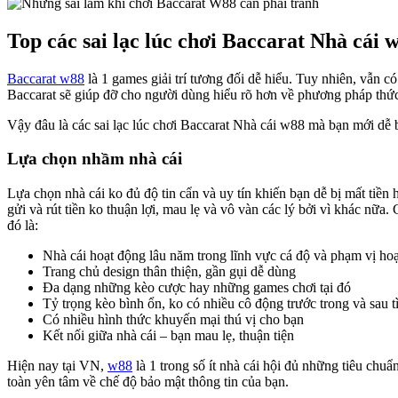
Top các sai lạc lúc chơi Baccarat Nhà cái 
Baccarat w88
là 1 games giải trí tương đối dễ hiểu. Tuy nhiên, vẫn c
Baccarat sẽ giúp đỡ cho người dùng hiểu rõ hơn về phương pháp thức
Vậy đâu là các sai lạc lúc chơi Baccarat Nhà cái w88 mà bạn mới d
Lựa chọn nhầm nhà cái
Lựa chọn nhà cái ko đủ độ tin cẩn và uy tín khiến bạn dễ bị mất tiề
gửi và rút tiền ko thuận lợi, mau lẹ và vô vàn các lý bởi vì khác nữa
đó là:
Nhà cái hoạt động lâu năm trong lĩnh vực cá độ và phạm vị ho
Trang chủ design thân thiện, gần gụi dễ dùng
Đa dạng những kèo cược hay những games chơi tại đó
Tỷ trọng kèo bình ổn, ko có nhiều cô động trước trong và sau t
Có nhiều hình thức khuyến mại thú vị cho bạn
Kết nối giữa nhà cái – bạn mau lẹ, thuận tiện
Hiện nay tại VN,
w88
là 1 trong số ít nhà cái hội đủ những tiêu chu
toàn yên tâm về chế độ bảo mật thông tin của bạn.