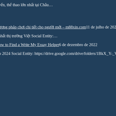
yến, thể thao lớn nhất tại Châu…
ơng pháp chơi chi tiết cho người mới – m88xin.com
11 de julho de 20
hất thị trường Việt Social Entity:…
w to Find a Write My Essay Helper
6 de dezembro de 2022
hao 2024 Social Entity: https://drive.google.com/drive/folders/1B