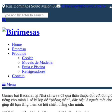
Rua Domingos Souto Maior, 80
birimesas@birimesas.com.br
Search
for:
Home
Empresa
Produtos
Cooler
Moveis de Madeira
Praia e Piscina
Refrigeradores
Contato
Menu
Games bài Baccarat tại Nhà cái w88 đã quá thân thuộc đối với đông đả
riêng cho mình 1 số bí kíp để “phòng thân”, đặc biệt là người mới ch
giúp đỡ bạn tăng thêm cơ hội chiến thắng cho mình.