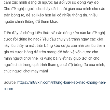
cảm xúc mình đang đi ngược lại đối với số đông vậy đó.
Cho đề nghị, người chơi hãy dành thời gian của mình cho các
trận bóng to, dễ soi kèo hơn lại có nhiều thông tin, nhiều
nguồn chính thống để tham khảo.
Trên đây là những kiến thức về các dòng kèo nào ko đề nghị
cược rồi đúng ko nào? Yêu cầu chú ý và tránh ngay các kèo
này lúc thấy ra mắt trên bảng kèo cược của nhà cái lúc tham
gia cá cược bóng đá trên mạng để bảo vệ vốn cược cho
mình người chơi nhé. Kì vọng bài viết này giúp đỡ ích cho
người chơi trong quá trình tham gia cá độ bóng đá của mình,
chúc người chơi may mắn!
Source:
https://m88xin.com/nhung-loai-keo-nao-khong-nen-
cuoc/