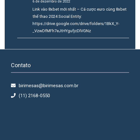
6 de dezembro de 2022
Link vào 8xbet mới nhất – Cá cược euro cùng 8xbet
thể thao 2024 Social Entity:
https://drive.google.com/drive/folders/1BkX_Y-
_VzwDfMFh7eJtHYgufjcDlVGNz
Contato
birimesas@birimesas.com.br
(11) 2168-0550
situs panen77
b88 slot
togel online
s77 resmi
rtp slot
daftar slot88