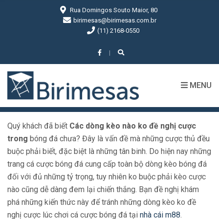
Rua Domingos Souto Maior, 80
birimesas@birimesas.com.br
(11) 2168-0550
MENU
Quý khách đã biết
Các dòng kèo nào ko đề nghị cược
trong
bóng đá chưa? Đây là vấn đề mà những cược thủ đều
buộc phải biết, đặc biệt là những tân binh. Do hiện nay những
trang cá cược bóng đá cung cấp toàn bộ dòng kèo bóng đá
đối với đủ những tỷ trọng, tuy nhiên ko buộc phải kèo cược
nào cũng dễ dàng đem lại chiến thắng. Bạn đề nghị khám
phá những kiến thức này để tránh những dòng kèo ko đề
nghị cược lúc chơi cá cược bóng đá tại
nhà cái m88
.