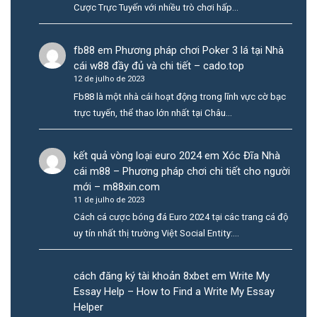
Cược Trực Tuyến với nhiều trò chơi hấp…
fb88
em
Phương pháp chơi Poker 3 lá tại Nhà
cái w88 đầy đủ và chi tiết – cado.top
12 de julho de 2023
Fb88 là một nhà cái hoạt động trong lĩnh vực cờ bạc
trực tuyến, thể thao lớn nhất tại Châu…
kết quả vòng loại euro 2024
em
Xóc Đĩa Nhà
cái m88 – Phương pháp chơi chi tiết cho người
mới – m88xin.com
11 de julho de 2023
Cách cá cược bóng đá Euro 2024 tại các trang cá độ
uy tín nhất thị trường Việt Social Entity:…
cách đăng ký tài khoản 8xbet
em
Write My
Essay Help – How to Find a Write My Essay
Helper