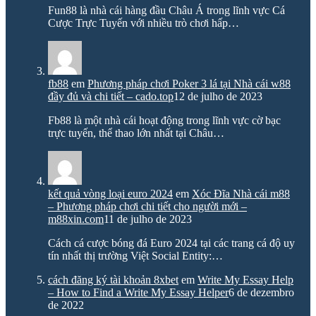
Fun88 là nhà cái hàng đầu Châu Á trong lĩnh vực Cá
Cược Trực Tuyến với nhiều trò chơi hấp…
fb88
em
Phương pháp chơi Poker 3 lá tại Nhà cái w88
đầy đủ và chi tiết – cado.top
12 de julho de 2023
Fb88 là một nhà cái hoạt động trong lĩnh vực cờ bạc
trực tuyến, thể thao lớn nhất tại Châu…
kết quả vòng loại euro 2024
em
Xóc Đĩa Nhà cái m88
– Phương pháp chơi chi tiết cho người mới –
m88xin.com
11 de julho de 2023
Cách cá cược bóng đá Euro 2024 tại các trang cá độ uy
tín nhất thị trường Việt Social Entity:…
cách đăng ký tài khoản 8xbet
em
Write My Essay Help
– How to Find a Write My Essay Helper
6 de dezembro
de 2022