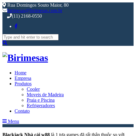
Rua Domingos Souto Maior, 80
birimesas@birimesas.com.br
(11) 2168-0550
Search
for:
Home
Empresa
Produtos
Cooler
Moveis de Madeira
Praia e Piscina
Refrigeradores
Contato
Menu
Blackjack Nhà cái w88
là 1 tựa games đã rất thân thuộc so với