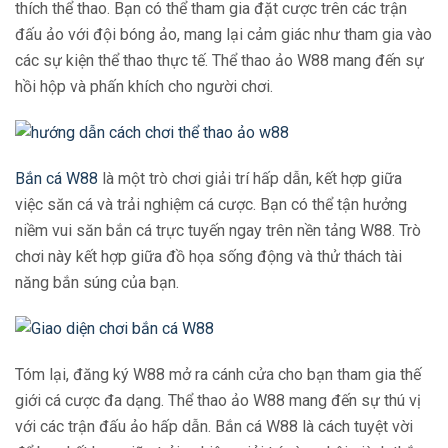
thích thể thao. Bạn có thể tham gia đặt cược trên các trận
đấu ảo với đội bóng ảo, mang lại cảm giác như tham gia vào
các sự kiện thể thao thực tế. Thể thao ảo W88 mang đến sự
hồi hộp và phấn khích cho người chơi.
Bắn cá W88
là một trò chơi giải trí hấp dẫn, kết hợp giữa
việc săn cá và trải nghiệm cá cược. Bạn có thể tận hưởng
niềm vui săn bắn cá trực tuyến ngay trên nền tảng W88. Trò
chơi này kết hợp giữa đồ họa sống động và thử thách tài
năng bắn súng của bạn.
Tóm lại, đăng ký W88 mở ra cánh cửa cho bạn tham gia thế
giới cá cược đa dạng. Thể thao ảo W88 mang đến sự thú vị
với các trận đấu ảo hấp dẫn. Bắn cá W88 là cách tuyệt vời