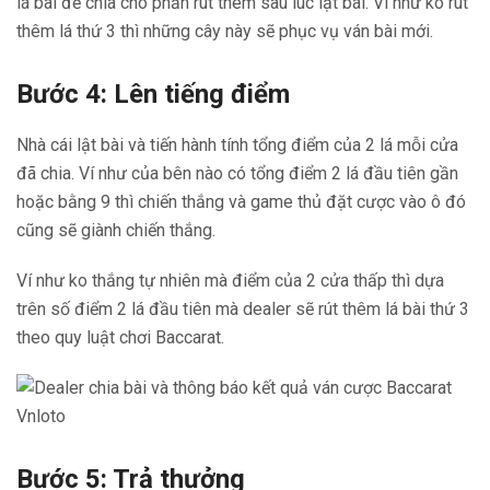
lá bài để chia cho phần rút thêm sau lúc lật bài. Ví như ko rút
thêm lá thứ 3 thì những cây này sẽ phục vụ ván bài mới.
Bước 4: Lên tiếng điểm
Nhà cái lật bài và tiến hành tính tổng điểm của 2 lá mỗi cửa
đã chia. Ví như của bên nào có tổng điểm 2 lá đầu tiên gần
hoặc bằng 9 thì chiến thắng và game thủ đặt cược vào ô đó
cũng sẽ giành chiến thắng.
Ví như ko thắng tự nhiên mà điểm của 2 cửa thấp thì dựa
trên số điểm 2 lá đầu tiên mà dealer sẽ rút thêm lá bài thứ 3
theo quy luật chơi Baccarat.
Bước 5: Trả thưởng