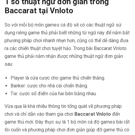
1 số thuật ngữ đơn giản trong
Baccarat tại Vnloto
So với mỗi bộ môn games cá độ sẽ có các thuật ngữ sử
dụng riêng game thủ phải biết những từ ngữ này để nắm bắt
phương pháp chơi nhanh nhẹn hơn, cũng có thể dễ dàng đưa
ra các chiến thuật chơi tuyệt hảo. Trong bài Baccarat Vnloto
game thủ phải nắm nhận được những thuật ngữ đơn giản
sau:
Player là cửa cược cho game thủ chiến thắng.
Banker: cược cho nhà cái chiến thắng.
Tie: cược số điểm của hai bên bằng nhau.
Vừa qua là khá nhiều thông tin tổng quát về phương pháp
chơi và chỉ dẫn vào tham gia chơi
Baccarat Vnloto
đến
game thủ mới. Đây thực sự là 1 bộ môn cá độ games bài rất
lôi cuốn và phương pháp chơi đơn giản giúp đỡ game thủ có