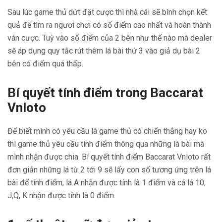
Sau lúc game thủ dứt đặt cược thì nhà cái sẽ bình chọn kết
quả để tìm ra ngươi chơi có số điểm cao nhất và hoàn thành
ván cược. Tuỳ vào số điểm của 2 bên như thế nào mà dealer
sẽ áp dụng quy tắc rút thêm lá bài thứ 3 vào giả dụ bài 2
bên có điểm quá thấp.
Bí quyết tính điểm trong Baccarat
Vnloto
Để biết mình có yêu cầu là game thủ có chiến thắng hay ko
thì game thủ yêu cầu tính điểm thông qua những lá bài mà
mình nhận được chia. Bí quyết tính điểm Baccarat Vnloto rất
đơn giản những lá từ 2 tới 9 sẽ lấy con số tương ứng trên lá
bài để tính điểm, lá A nhận được tính là 1 điểm và cá lá 10,
J,Q, K nhận được tính là 0 điểm.