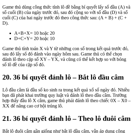
Game thủ dùng công thức tính lô đề bằng bí quyết lấy số đầu (A) và
số cuối (B) của ngày trước đó, sau đó cộng so với số đầu (D) và số
cuối (C) của hai ngày trước đó theo công thức sau: (A + B) + (C +
D).
A+B+X= 10 hoặc 20
D+C+Y= 20 hoặc 10
Game thủ tính toán X và Y từ những con số trong kết quả trước đó,
sau đó lấy số đó đánh vào ngày hôm sau. Game thủ có thể chọn
đánh lô theo cặp số XY – YX, và cũng có thể kết hợp so với bóng
số lô đề của cặp số đó.
20. 36 bí quyết đánh lô – Bắt lô đầu câm
Lô đầu câm là đầu số ko sinh ra trong kết quả xổ số ngày đó. Nhiều
bạn đã phát khai trường quy luật và đánh lô theo đầu câm. Trường
hợp thấy đầu lô X câm, game thủ phải đánh lô theo chiếc 0X – X0 –
XX để nâng cao cơ hội trúng lô.
21. 36 bí quyết đánh lô – Theo lô đuôi câm
Bắt lô đuôi câm gần giống như bắt lô đầu câm, vẫn áp dụng công