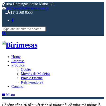
Rua Domingos Souto Maior, 80
birimesas@birimesas.com.br
(11) 2168-0550
Search
for:
Home
Empresa
Produtos
Cooler
Moveis de Madeira
Praia e Piscina
Refrigeradores
Contato
Menu
Có tổng cộng 36 bí quyết đánh lô tương đối dễ trúng mà những lô