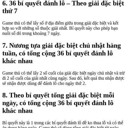
6. 36 bí quyết đánh lô – Theo giải đặc biệt
thứ 7
Game thủ có thể lấy số ở địa điểm giữa trong giải đặc biệt và kết
hợp so với những số thuộc giải nhất. Bí quyết này cho phép bạn
nuôi số đó trong khoảng 7 ngày.
7. Nương tựa giải đặc biệt chủ nhật hàng
tuần, có tổng cộng 36 bí quyết đánh lô
khác nhau
Game thủ có thể lấy 2 số cuối của giải đặc biệt ngày chủ nhật và trừ
đi 2 số cuối của giải nhất cùng ngày. Sau đó, kết quả thu nhận được
sẽ nhận được dùng để đánh lô cho ngày thứ 2.
8. Theo bí quyết tổng giải đặc biệt mỗi
ngày, có tổng cộng 36 bí quyết đánh lô
khác nhau
Bí quyết này là 1 trong các bí quyết đánh lô đề ko thua lỗ và có thể
áp dụng hàng ngày. Game thủ sẽ dùng tổng giải đặc biệt từ ngày