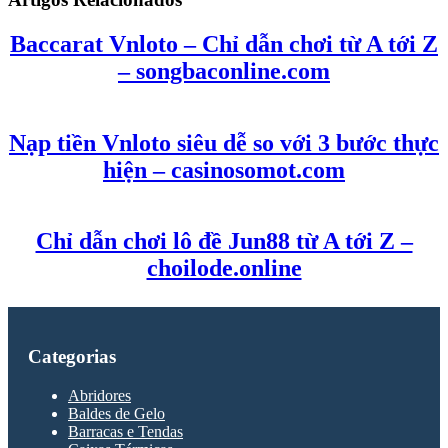
Baccarat Vnloto – Chỉ dẫn chơi từ A tới Z
– songbaconline.com
Nạp tiền Vnloto siêu dễ so với 3 bước thực
hiện – casinosomot.com
Chỉ dẫn chơi lô đề Jun88 từ A tới Z –
choilode.online
Categorias
Abridores
Baldes de Gelo
Barracas e Tendas