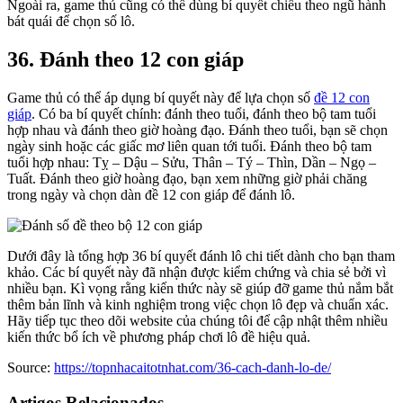
Ngoài ra, game thủ cũng có thể dùng bí quyết chiếu theo ngũ hành
bát quái để chọn số lô.
36. Đánh theo 12 con giáp
Game thủ có thể áp dụng bí quyết này để lựa chọn số
đề 12 con
giáp
. Có ba bí quyết chính: đánh theo tuổi, đánh theo bộ tam tuổi
hợp nhau và đánh theo giờ hoàng đạo. Đánh theo tuổi, bạn sẽ chọn
ngày sinh hoặc các giấc mơ liên quan tới tuổi. Đánh theo bộ tam
tuổi hợp nhau: Tỵ – Dậu – Sửu, Thân – Tý – Thìn, Dần – Ngọ –
Tuất. Đánh theo giờ hoàng đạo, bạn xem những giờ phải chăng
trong ngày và chọn dàn đề 12 con giáp để đánh lô.
Dưới đây là tổng hợp 36 bí quyết đánh lô chi tiết dành cho bạn tham
khảo. Các bí quyết này đã nhận được kiểm chứng và chia sẻ bởi vì
nhiều bạn. Kì vọng rằng kiến thức này sẽ giúp đỡ game thủ nắm bắt
thêm bản lĩnh và kinh nghiệm trong việc chọn lô đẹp và chuẩn xác.
Hãy tiếp tục theo dõi website của chúng tôi để cập nhật thêm nhiều
kiến thức bổ ích về phương pháp chơi lô đề hiệu quả.
Source:
https://topnhacaitotnhat.com/36-cach-danh-lo-de/
Artigos Relacionados