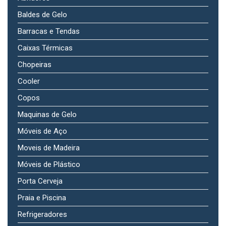
Baldes de Gelo
Barracas e Tendas
Caixas Térmicas
Chopeiras
Cooler
Copos
Maquinas de Gelo
Móveis de Aço
Moveis de Madeira
Móveis de Plástico
Porta Cerveja
Praia e Piscina
Refrigeradores