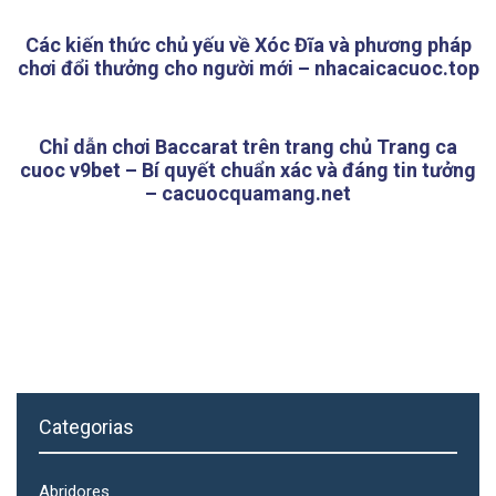
Các kiến thức chủ yếu về Xóc Đĩa và phương pháp
chơi đổi thưởng cho người mới – nhacaicacuoc.top
Chỉ dẫn chơi Baccarat trên trang chủ Trang ca
cuoc v9bet – Bí quyết chuẩn xác và đáng tin tưởng
– cacuocquamang.net
Categorias
Abridores