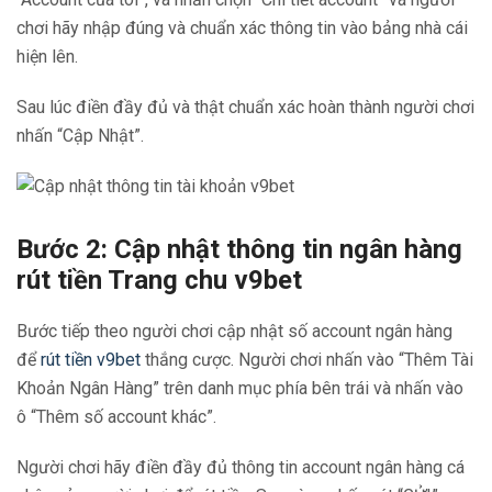
chơi hãy nhập đúng và chuẩn xác thông tin vào bảng nhà cái
hiện lên.
Sau lúc điền đầy đủ và thật chuẩn xác hoàn thành người chơi
nhấn “Cập Nhật”.
Bước 2: Cập nhật thông tin ngân hàng
rút tiền Trang chu v9bet
Bước tiếp theo người chơi cập nhật số account ngân hàng
để
rút tiền v9bet
thắng cược. Người chơi nhấn vào “Thêm Tài
Khoản Ngân Hàng” trên danh mục phía bên trái và nhấn vào
ô “Thêm số account khác”.
Người chơi hãy điền đầy đủ thông tin account ngân hàng cá