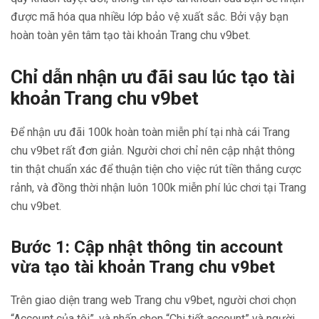
được mã hóa qua nhiều lớp bảo vệ xuất sắc. Bởi vậy bạn
hoàn toàn yên tâm tạo tài khoản Trang chu v9bet.
Chỉ dẫn nhận ưu đãi sau lúc tạo tài
khoản Trang chu v9bet
Để nhận ưu đãi 100k hoàn toàn miễn phí tại nhà cái Trang
chu v9bet rất đơn giản. Người chơi chỉ nên cập nhật thông
tin thật chuẩn xác để thuận tiện cho việc rút tiền thắng cược
rảnh, và đồng thời nhận luôn 100k miễn phí lúc chơi tại Trang
chu v9bet.
Bước 1: Cập nhật thông tin account
vừa tạo tài khoản Trang chu v9bet
Trên giao diện trang web Trang chu v9bet, người chơi chọn
“Account của tôi”, và nhấn chọn “Chi tiết account” và người