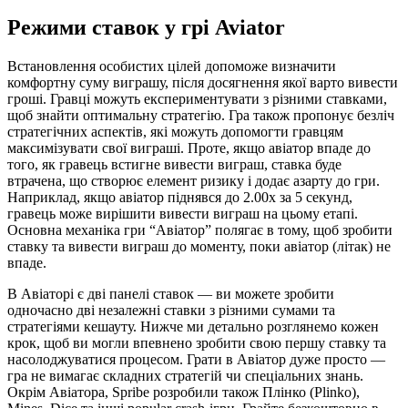
Режими ставок у грі Aviator
Встановлення особистих цілей допоможе визначити
комфортну суму виграшу, після досягнення якої варто вивести
гроші. Гравці можуть експериментувати з різними ставками,
щоб знайти оптимальну стратегію. Гра також пропонує безліч
стратегічних аспектів, які можуть допомогти гравцям
максимізувати свої виграші. Проте, якщо авіатор впаде до
того, як гравець встигне вивести виграш, ставка буде
втрачена, що створює елемент ризику і додає азарту до гри.
Наприклад, якщо авіатор піднявся до 2.00x за 5 секунд,
гравець може вирішити вивести виграш на цьому етапі.
Основна механіка гри “Авіатор” полягає в тому, щоб зробити
ставку та вивести виграш до моменту, поки авіатор (літак) не
впаде.
В Авіаторі є дві панелі ставок — ви можете зробити
одночасно дві незалежні ставки з різними сумами та
стратегіями кешауту. Нижче ми детально розглянемо кожен
крок, щоб ви могли впевнено зробити свою першу ставку та
насолоджуватися процесом. Грати в Авіатор дуже просто —
гра не вимагає складних стратегій чи спеціальних знань.
Окрім Авіатора, Spribe розробили також Плінко (Plinko),