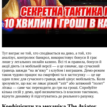
Тут виграє не той, хто сподівається на диво, а той, хто
аналізує, контролює банкрол, використовує бонуси й грає
лише у легальних онлайн казино. Всі ті ж правила, бонуси й
акції діють і в мобільній версії — а це означає, що сучасний
гравець завжди “на зв’язку” з клубом і виграшем. Демо-режим
також чудово працює на смартфоні та в застосунку — це ще
один плюс для сучасного гравця, який цінує мобільність. Коли
зрозумієте, що вас не лякає різкий “зліт” або затяжний “полет”
літака — саме час переходити до гри на гроші. Спробуйте
кілька сесій у демо, щоб визначитись із власною тактикою,
відчути динаміку й підготуватись до реального рахунку.
Коефіцієнти та механіка The Aviator