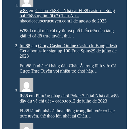
w88
em
Casino Fb88 – Nhà cái Fb88 casino – Sòng
bài Fb88 uy tín tới từ Châu Âu –
nhacaicacuoctructuyen.com
1 de agosto de 2023
W88 là một nhà cái uy tín và phổ biến trên nền tảng
giải trí cá độ trực tuyến, thu…
fun88
em
Glory Casino Online Casino in Bangladesh
Get a bonus for sign up 100 Free Spins
29 de julho de
2023
Fun88 là nhà cái hàng đầu Châu Á trong lĩnh vực Cá
Cược Trực Tuyến với nhiều trò chơi hấp…
fb88
em
Phương pháp chơi Poker 3 lá tại Nhà cái w88
đầy đủ và chi tiết – cado.top
12 de julho de 2023
Fb88 là một nhà cái hoạt động trong lĩnh vực cờ bạc
trực tuyến, thể thao lớn nhất tại Châu…