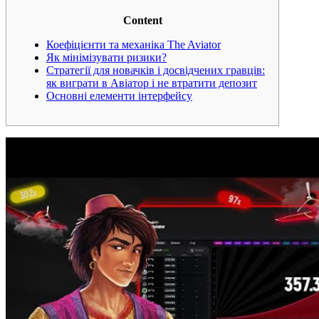
Content
Коефіцієнти та механіка The Aviator
Як мінімізувати ризики?
Стратегії для новачків і досвідчених гравців:
як виграти в Авіатор і не втратити депозит
Основні елементи інтерфейсу