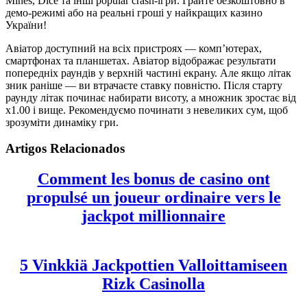
Mines, Dice та інші popular crash-ігри. Грайте безкоштовно в
демо-режимі або на реальні гроші у найкращих казино
України!
Авіатор доступний на всіх пристроях — комп’ютерах,
смартфонах та планшетах. Авіатор відображає результати
попередніх раундів у верхній частині екрану. Але якщо літак
зник раніше — ви втрачаєте ставку повністю. Після старту
раунду літак починає набирати висоту, а множник зростає від
x1.00 і вище. Рекомендуємо починати з невеликих сум, щоб
зрозуміти динаміку гри.
Artigos Relacionados
Comment les bonus de casino ont
propulsé un joueur ordinaire vers le
jackpot millionnaire
5 Vinkkiä Jackpottien Valloittamiseen
Rizk Casinolla