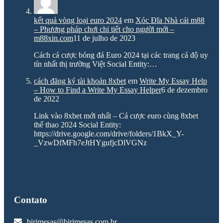
kết quả vòng loại euro 2024
em
Xóc Đĩa Nhà cái m88
– Phương pháp chơi chi tiết cho người mới –
m88xin.com
11 de julho de 2023
Cách cá cược bóng đá Euro 2024 tại các trang cá độ uy
tín nhất thị trường Việt Social Entity:…
cách đăng ký tài khoản 8xbet
em
Write My Essay Help
– How to Find a Write My Essay Helper
6 de dezembro
de 2022
Link vào 8xbet mới nhất – Cá cược euro cùng 8xbet
thể thao 2024 Social Entity:
https://drive.google.com/drive/folders/1BkX_Y-
_VzwDfMFh7eJtHYgufjcDlVGNz
Contato
birimesas@birimesas.com.br