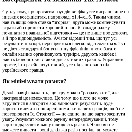
Суть у тому, що протягом раундів ви фіксуєте виграш лише на
низьких коефіцієнтах, наприклад, х1.4–х1.6. Таким чином,
навіть якщо одна ставка “згоріла”, друга може компенсувати
втрати або принести хороший плюс. Я завжди раджу
починати з правильної підготовки — це не лише про депозит,
а й про відповідальність. Aviator відомий тим, що тут усі
результати прозорі, перевіряються і легко відстежуються. Тут
не діють стандартні бонуси типу фріспінів, проте багато
онлайн казино організовують турніри, дарують кешбек і
навіть безкоштовні ставки для активних гравців. Управління
просте, інтерфейс інтуїтивний, усе підлаштовано під
українського гравця.
Як мінімізувати ризики?
Деякі гравці вважають, що ігру можна “розрахувати”, але
насправді це неможливо. Це тому, що ніхто не може
втручатися в алгоритм або змінювати результати. Буде
корисно вивчити поширені помилки наших гравців, щоб не
повторювати їх. Стратегії — не єдине, на що варто звернути
увагу. Результат кожного раунду непередбачуваний, тому
варто підкреслити вашу швидкість реакції. Якщо ви не
зможете вивести гроші декілька разів поспіль, ви можете