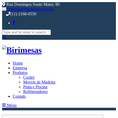
Rua Domingos Souto Maior, 80
birimesas@birimesas.com.br
(11) 2168-0550
Search
for:
Home
Empresa
Produtos
Cooler
Moveis de Madeira
Praia e Piscina
Refrigeradores
Contato
Menu