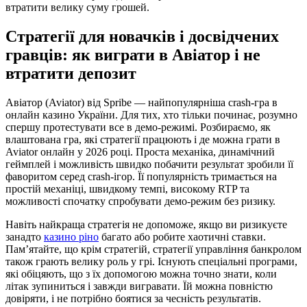
втратити велику суму грошей.
Стратегії для новачків і досвідчених
гравців: як виграти в Авіатор і не
втратити депозит
Авіатор (Aviator) від Spribe — найпопулярніша crash-гра в
онлайн казино України. Для тих, хто тільки починає, розумно
спершу протестувати все в демо-режимі. Розбираємо, як
влаштована гра, які стратегії працюють і де можна грати в
Aviator онлайн у 2026 році. Проста механіка, динамічний
геймплей і можливість швидко побачити результат зробили її
фаворитом серед crash-ігор. Її популярність тримається на
простій механіці, швидкому темпі, високому RTP та
можливості спочатку спробувати демо-режим без ризику.
Навіть найкраща стратегія не допоможе, якщо ви ризикуєте
занадто
казино ріно
багато або робите хаотичні ставки.
Пам’ятайте, що крім стратегій, стратегії управління банкролом
також грають велику роль у грі. Існують спеціальні програми,
які обіцяють, що з їх допомогою можна точно знати, коли
літак зупиниться і завжди вигравати. Їй можна повністю
довіряти, і не потрібно боятися за чесність результатів.