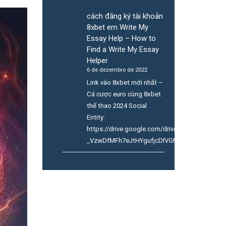
cách đăng ký tài khoản
8xbet
em
Write My
Essay Help – How to
Find a Write My Essay
Helper
6 de dezembro de 2022
Link vào 8xbet mới nhất –
Cá cược euro cùng 8xbet
thể thao 2024 Social
Entity:
https://drive.google.com/drive/folders/1BkX_Y
_VzwDfMFh7eJtHYgufjcDlVGNz