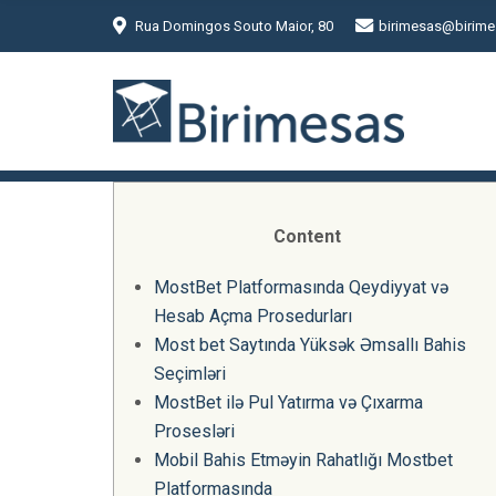
Rua Domingos Souto Maior, 80
birimesas@birime
Content
MostBet Platformasında Qeydiyyat və
Hesab Açma Prosedurları
Most bet Saytında Yüksək Əmsallı Bahis
Seçimləri
MostBet ilə Pul Yatırma və Çıxarma
Prosesləri
Mobil Bahis Etməyin Rahatlığı Mostbet
Platformasında