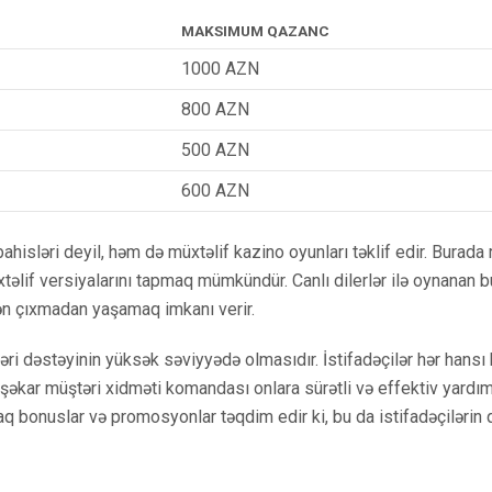
MAKSIMUM QAZANC
1000 AZN
800 AZN
500 AZN
600 AZN
bahisləri deyil, həm də müxtəlif kazino oyunları təklif edir. Burada 
təlif versiyalarını tapmaq mümkündür. Canlı dilerlər ilə oynanan b
dən çıxmadan yaşamaq imkanı verir.
ri dəstəyinin yüksək səviyyədə olmasıdır. İstifadəçilər hər hansı 
əkar müştəri xidməti komandası onlara sürətli və effektiv yardı
aq bonuslar və promosyonlar təqdim edir ki, bu da istifadəçilərin