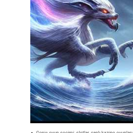
Geniş oyun seçimi: slotlar, canlı kazino oyunları