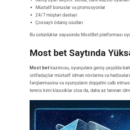
Müxtəlif bonuslar və promosyonlar
24/7 müştəri dəstəyi
Çoxsaylı ödəniş üsulları
Bu üstünlüklər sayəsində MostBet platforması oyun
Most bet Saytında Yüks
Most bet
kazinosu, oyunçulara geniş çeşiddə bahis
istifadəçilər müxtəlif idman növlərinə və hadisələr
fərqlənməsinə və oyunçuların diqqətini cəlb etməs
tennis kimi klassiklər olsa da, daha az tanınan idma