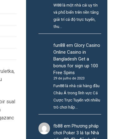
W88 là một nhà cái uy tín
và phổ biến trên nền tảng
giải trí cá độ trực tuyến,
thu…
fun88
em
Glory Casino
Online Casino in
Bangladesh Get a
bonus for sign up 100
ruletka,
Free Spins
29 de julho de 2023
u
Fun88 là nhà cái hàng đầu
Châu Á trong lĩnh vực Cá
Cược Trực Tuyến với nhiều
bir sual
trò chơi hấp…
m
 qazanc
fb88
em
Phương pháp
chơi Poker 3 lá tại Nhà