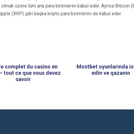
olmak üzere tüm ana para birimlerini kabul eder. Ayrıca Bitcoin (
ple (XRP) gibi başka kripto para birimlerini de kabul eder.
e complet du casino en
Mostbet oyunlarinda is
 – tout ce que vous devez
edin ve qazanin
savoir