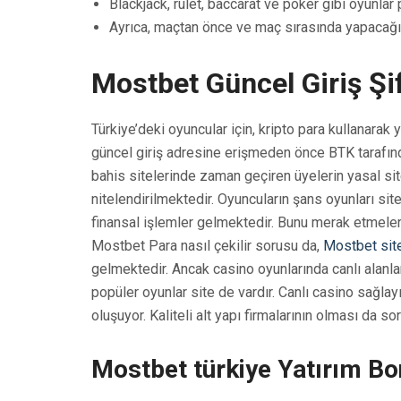
Blackjack, rulet, baccarat ve poker gibi oyunla
Ayrıca, maçtan önce ve maç sırasında yapacağın
Mostbet Güncel Giriş Şi
Türkiye’deki oyuncular için, kripto para kullanarak
güncel giriş adresine erişmeden önce BTK tarafında
bahis sitelerinde zaman geçiren üyelerin yasal sit
nitelendirilmektedir. Oyuncuların şans oyunları si
finansal işlemler gelmektedir. Bunu merak etmeleri
Mostbet Para nasıl çekilir sorusu da,
Mostbet sit
gelmektedir. Ancak casino oyunlarında canlı alanları
popüler oyunlar site de vardır. Canlı casino sağlay
oluşuyor. Kaliteli alt yapı firmalarının olması da s
Mostbet türkiye Yatırım Bo