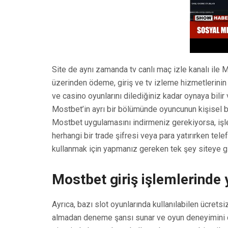
Site de aynı zamanda tv canlı maç izle kanalı ile
üzerinden ödeme, giriş ve tv izleme hizmetlerinin
ve casino oyunlarını dilediğiniz kadar oynaya bili
Mostbet’in ayrı bir bölümünde oyuncunun kişisel bilg
Mostbet uygulamasını indirmeniz gerekiyorsa, işle
herhangi bir trade şifresi veya para yatırırken tel
kullanmak için yapmanız gereken tek şey siteye gi
Mostbet giriş işlemlerinde 
Ayrıca, bazı slot oyunlarında kullanılabilen ücrets
almadan deneme şansı sunar ve oyun deneyimini dah