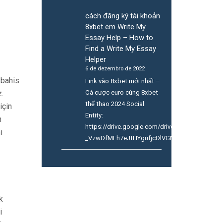
cách đăng ký tài khoản
8xbet
em
Write My
Essay Help – How to
Find a Write My Essay
Helper
6 de dezembro de 2022
 bahis
Link vào 8xbet mới nhất –
Cá cược euro cùng 8xbet
z.
thể thao 2024 Social
için
Entity:
n
https://drive.google.com/drive/folders/1BkX_Y
ı
_VzwDfMFh7eJtHYgufjcDlVGNz
k
i