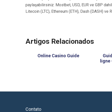
paylaşabilirsiniz. Mostbet, USD, EUR ve GBP dahil 
Litecoin (LTC), Ethereum (ETH), Dash (DASH) ve Rip
Artigos Relacionados
Online Casino Guide
Guid
ligne
Contato