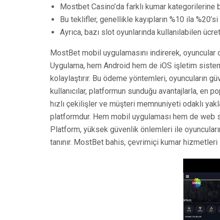
Mostbet Casino’da farklı kumar kategorilerine b
Bu teklifler, genellikle kayıpların %10 ila %20’s
Ayrıca, bazı slot oyunlarında kullanılabilen ücr
MostBet mobil uygulamasını indirerek, oyuncular cas
Uygulama, hem Android hem de iOS işletim sistemler
kolaylaştırır. Bu ödeme yöntemleri, oyuncuların güve
kullanıcılar, platformun sunduğu avantajlarla, en pop
hızlı çekilişler ve müşteri memnuniyeti odaklı yak
platformdur. Hem mobil uygulaması hem de web sites
Platform, yüksek güvenlik önlemleri ile oyuncuların
tanınır. MostBet bahis, çevrimiçi kumar hizmetleri