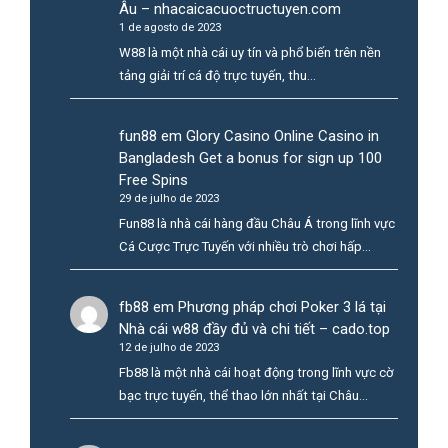
Âu – nhacaicacuoctructuyen.com
1 de agosto de 2023
W88 là một nhà cái uy tín và phổ biến trên nền
tảng giải trí cá độ trực tuyến, thu…
fun88
em
Glory Casino Online Casino in
Bangladesh Get a bonus for sign up 100
Free Spins
29 de julho de 2023
Fun88 là nhà cái hàng đầu Châu Á trong lĩnh vực
Cá Cược Trực Tuyến với nhiều trò chơi hấp…
fb88
em
Phương pháp chơi Poker 3 lá tại
Nhà cái w88 đầy đủ và chi tiết – cado.top
12 de julho de 2023
Fb88 là một nhà cái hoạt động trong lĩnh vực cờ
bạc trực tuyến, thể thao lớn nhất tại Châu…