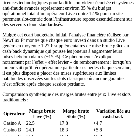
licences technologiques pour la diffusion vidéo sécurisée et systèmes
anti‑fraude avancés représentent environ 35 % du budget
opérationnel total d’un opérateur Live contre 12 % pour un site
purement slot‑centric dont l’infrastructure repose essentiellement sur
des serveurs cloud standardisés.
Malgré cet écart budgétaire initial, l’analyse financière réalisée par
Newflux.Fr montre que chaque euro investi dans un studio Live
génère en moyenne 1,27 € supplémentaires de mise brute grâce au
cash‑back dynamique qui pousse les joueurs à augmenter leurs
mises hebdomadaires (+15 %). Ce phénomène s’explique
notamment par l’effet « effet levier » du remboursement : lorsqu’un
joueur sait qu’il récupérera une partie de ses pertes chaque semaine,
il est plus disposé à placer des mises supérieures aux limites
habituelles observées sur les slots classiques où aucune garantie
n’est offerte après chaque session perdante.
Comparaison synthétique des marges brutes entre jeux Live et slots
traditionnels :
Marge brute
Marge brute
Variation liée au
Opérateur
Live (%)
Slots (%)
cash‑back
Casino A
22,5
17,8
+4,7
Casino B
24,1
18,3
+5,8