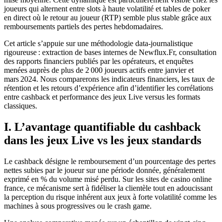
joueurs qui alternent entre slots à haute volatilité et tables de poker
en direct où le retour au joueur (RTP) semble plus stable grâce aux
remboursements partiels des pertes hebdomadaires.
Cet article s’appuie sur une méthodologie data‑journalistique
rigoureuse : extraction de bases internes de Newflux.Fr, consultation
des rapports financiers publiés par les opérateurs, et enquêtes
menées auprès de plus de 2 000 joueurs actifs entre janvier et
mars 2024. Nous comparerons les indicateurs financiers, les taux de
rétention et les retours d’expérience afin d’identifier les corrélations
entre cashback et performance des jeux Live versus les formats
classiques.
I. L’avantage quantifiable du cashback
dans les jeux Live vs les jeux standards
Le cashback désigne le remboursement d’un pourcentage des pertes
nettes subies par le joueur sur une période donnée, généralement
exprimé en % du volume misé perdu. Sur les sites de casino online
france, ce mécanisme sert à fidéliser la clientèle tout en adoucissant
la perception du risque inhérent aux jeux à forte volatilité comme les
machines à sous progressives ou le crash game.