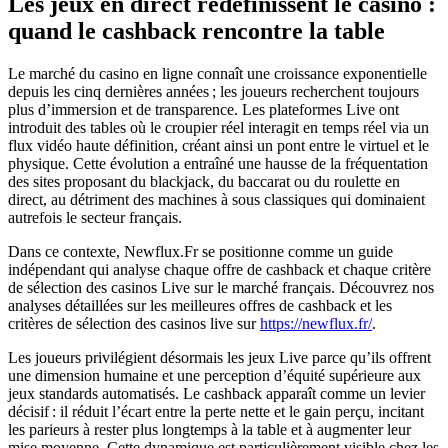
Les jeux en direct redéfinissent le casino :
quand le cashback rencontre la table
Le marché du casino en ligne connaît une croissance exponentielle
depuis les cinq dernières années ; les joueurs recherchent toujours
plus d’immersion et de transparence. Les plateformes Live ont
introduit des tables où le croupier réel interagit en temps réel via un
flux vidéo haute définition, créant ainsi un pont entre le virtuel et le
physique. Cette évolution a entraîné une hausse de la fréquentation
des sites proposant du blackjack, du baccarat ou du roulette en
direct, au détriment des machines à sous classiques qui dominaient
autrefois le secteur français.
Dans ce contexte, Newflux.Fr se positionne comme un guide
indépendant qui analyse chaque offre de cashback et chaque critère
de sélection des casinos Live sur le marché français. Découvrez nos
analyses détaillées sur les meilleures offres de cashback et les
critères de sélection des casinos live sur
https://newflux.fr/
.
Les joueurs privilégient désormais les jeux Live parce qu’ils offrent
une dimension humaine et une perception d’équité supérieure aux
jeux standards automatisés. Le cashback apparaît comme un levier
décisif : il réduit l’écart entre la perte nette et le gain perçu, incitant
les parieurs à rester plus longtemps à la table et à augmenter leur
mise moyenne. Cette dynamique est particulièrement visible chez les