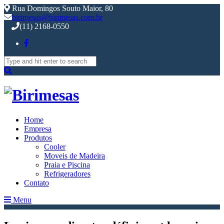
Rua Domingos Souto Maior, 80
birimesas@birimesas.com.br
(11) 2168-0550
Search
for:
Home
Empresa
Produtos
Cooler
Moveis de Madeira
Praia e Piscina
Refrigeradores
Contato
Menu