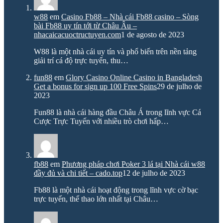
w88
em
Casino Fb88 – Nhà cái Fb88 casino – Sòng
bài Fb88 uy tín tới từ Châu Âu –
nhacaicacuoctructuyen.com
1 de agosto de 2023
W88 là một nhà cái uy tín và phổ biến trên nền tảng
giải trí cá độ trực tuyến, thu…
fun88
em
Glory Casino Online Casino in Bangladesh
Get a bonus for sign up 100 Free Spins
29 de julho de
2023
Fun88 là nhà cái hàng đầu Châu Á trong lĩnh vực Cá
Cược Trực Tuyến với nhiều trò chơi hấp…
fb88
em
Phương pháp chơi Poker 3 lá tại Nhà cái w88
đầy đủ và chi tiết – cado.top
12 de julho de 2023
Fb88 là một nhà cái hoạt động trong lĩnh vực cờ bạc
trực tuyến, thể thao lớn nhất tại Châu…