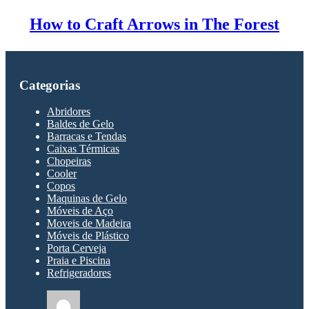
How to Craft Arrows in The Forest
Categorias
Abridores
Baldes de Gelo
Barracas e Tendas
Caixas Térmicas
Chopeiras
Cooler
Copos
Maquinas de Gelo
Móveis de Aço
Moveis de Madeira
Móveis de Plástico
Porta Cerveja
Praia e Piscina
Refrigeradores