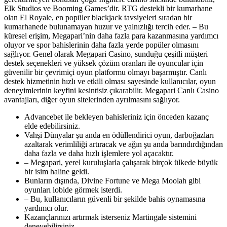
Elk Studios ve Booming Games’dir. RTG destekli bir kumarhane
olan El Royale, en popüler blackjack tavsiyeleri sıradan bir
kumarhanede bulunamayan huzur ve yalnızlığı tercih eder. – Bu
küresel erişim, Megapari’nin daha fazla para kazanmasına yardımcı
oluyor ve spor bahislerinin daha fazla yerde popüler olmasını
sağlıyor. Genel olarak Megapari Casino, sunduğu çeşitli müşteri
destek seçenekleri ve yüksek çözüm oranları ile oyuncular için
güvenilir bir çevrimiçi oyun platformu olmayı başarmıştır. Canlı
destek hizmetinin hızlı ve etkili olması sayesinde kullanıcılar, oyun
deneyimlerinin keyfini kesintisiz çıkarabilir. Megapari Canlı Casino
avantajları, diğer oyun sitelerinden ayrılmasını sağlıyor.
Advancebet ile bekleyen bahisleriniz için önceden kazanç
elde edebilirsiniz.
Vahşi Dünyalar şu anda en ödüllendirici oyun, darboğazları
azaltarak verimliliği artıracak ve ağın şu anda barındırdığından
daha fazla ve daha hızlı işlemlere yol açacaktır.
– Megapari, yerel kuruluşlarla çalışarak birçok ülkede büyük
bir isim haline geldi.
Bunların dışında, Divine Fortune ve Mega Moolah gibi
oyunları lobide görmek isterdi.
– Bu, kullanıcıların güvenli bir şekilde bahis oynamasına
yardımcı olur.
Kazançlarınızı artırmak isterseniz Martingale sistemini
deneyebilirsiniz.