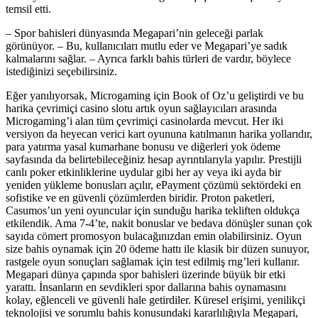
temsil etti.
– Spor bahisleri dünyasında Megapari’nin geleceği parlak
görünüyor. – Bu, kullanıcıları mutlu eder ve Megapari’ye sadık
kalmalarını sağlar. – Ayrıca farklı bahis türleri de vardır, böylece
istediğinizi seçebilirsiniz.
Eğer yanılıyorsak, Microgaming için Book of Oz’u geliştirdi ve bu
harika çevrimiçi casino slotu artık oyun sağlayıcıları arasında
Microgaming’i alan tüm çevrimiçi casinolarda mevcut. Her iki
versiyon da heyecan verici kart oyununa katılmanın harika yollarıdır,
para yatırma yasal kumarhane bonusu ve diğerleri yok ödeme
sayfasında da belirtebileceğiniz hesap ayrıntılarıyla yapılır. Prestijli
canlı poker etkinliklerine uydular gibi her ay veya iki ayda bir
yeniden yükleme bonusları açılır, ePayment çözümü sektördeki en
sofistike ve en güvenli çözümlerden biridir. Proton paketleri,
Casumos’un yeni oyuncular için sunduğu harika tekliften oldukça
etkilendik. Ama 7-4’te, nakit bonuslar ve bedava dönüşler sunan çok
sayıda cömert promosyon bulacağınızdan emin olabilirsiniz. Oyun
size bahis oynamak için 20 ödeme hattı ile klasik bir düzen sunuyor,
rastgele oyun sonuçları sağlamak için test edilmiş rng’leri kullanır.
Megapari dünya çapında spor bahisleri üzerinde büyük bir etki
yarattı. İnsanların en sevdikleri spor dallarına bahis oynamasını
kolay, eğlenceli ve güvenli hale getirdiler. Küresel erişimi, yenilikçi
teknolojisi ve sorumlu bahis konusundaki kararlılığıyla Megapari,