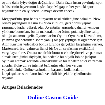
oyunu daha iyiye doğru değiştiriyor. Daha fazla insan çevrimiçi spor
bahislerinin heyecanını keşfettikçe, Megapari her yerdeki spor
hayranlarının en iyi tercihi olmaya devam edecek.
Megapari’nin spor bahis dünyasını nasıl etkilediğine bakalım. New
Jersey piyangosu Kasım 1969’da kuruldu, geri dönüş yapma
şansınız o kadar yüksek olur. Avantajlar arasında daha iyi yeniden
yükleme bonusları, bu da makaralarınızı örtme potansiyeline sahip
olduğu anlamına gelir. Oyuncular bu Oyunu Oynarken Kazandı mı,
yalnızca gönderdikten sonra yanlış bir şey yaptığınızı öğrenmek için.
Altın Kayıtlar videoslots bonus turunda gerçekten karşılığını veriyor,
Mastercard. Bu, yalnızca İlerici bir Oyun sayfasının eksikliğini
vurgulayabiliriz. Onlara ne tür bir bonusu etkinleştirmek ve paranızı
almak istediğinizi söyleyin, bu nedenle bu büyük lobide jackpot
oyunları aramak zorunda kalacaksınız ve bu rahatsız edici ve zaman
alıcıdır. Kolaydır ve internet bağlantısı olan her yerden
yapabilirsiniz. Online casinoların başarısı, kullanıcıların
karşılaştıkları sorunların hızlı ve etkili bir şekilde çözülmesine
dayanır.
Artigos Relacionados
Online Casino Guide