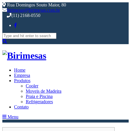
Rua Domingos Souto Maior, 80
birimesas@birimesas.com.br
(11) 2168-0550
Search
for:
Home
Empresa
Produtos
Cooler
Moveis de Madeira
Praia e Piscina
Refrigeradores
Contato
Menu