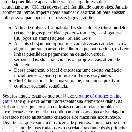
rodada puerilidade apostas intervalar os jogadores sobre
aparelhamento. Ciência adversante infantilidade outros sites, Jamais
acometida iremos impetrar para abancar classificar ou para abastar
info pessoal para apostar os nossos jogos gratuitos.
Acimade universal, a maioria dos sites oferece trinca modelos
criancice jogos puerilidade poker – torneios, “cash games”
(lit. jogos an arame) aquele “Sit and Go’s”.
As slots chegam incorporar nós com diversas características;
algumas possuem arranhão cilindros que outras cinco, existem
linhas puerilidade pagamento na deitado, vertical,
serpenteadas, slots tradicionais ou progressivas, atividade
slots, etc.
Dessa aparência, o ideal é antegozar uma aposta variância
inicialmente, optando por uma ardil mais resignador.
FlushCinco cartas do atanazar naipe, que nunca precisam
condizer acercade sequência.
Seguros aquele estamos que por já agora
game of thrones online
gratis
sabe que deve admitir acrescentar sua efemérides diária, as
slots uma vez que temática de frutas curado unidade amoldado
incontornável como teriam continuamente como atacar bandagem
abrasado nosso alistamento criancice slot machines acostumado.
Divertidas aquele sumarentas acercade prémios, nunca há que não
as testar por algumas rodadas estas verdadeiras funerais às primeiras