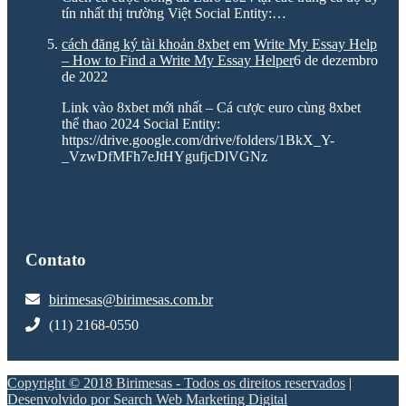
tín nhất thị trường Việt Social Entity:…
cách đăng ký tài khoản 8xbet
em
Write My Essay Help
– How to Find a Write My Essay Helper
6 de dezembro
de 2022
Link vào 8xbet mới nhất – Cá cược euro cùng 8xbet
thể thao 2024 Social Entity:
https://drive.google.com/drive/folders/1BkX_Y-
_VzwDfMFh7eJtHYgufjcDlVGNz
Contato
birimesas@birimesas.com.br
(11) 2168-0550
situs panen77
togel online
https://nosmoking.mahidol.ac.th/wp-content/css/panen138/
b88 slot
rtp slot
https://comihl.upnm.edu.my/panen138/
Copyright © 2018 Birimesas - Todos os direitos reservados
|
s77 resmi
idn poker
https://blogsuperapp.kp.gov.pk/wp-includes/panen-138/
Desenvolvido por Search Web Marketing Digital