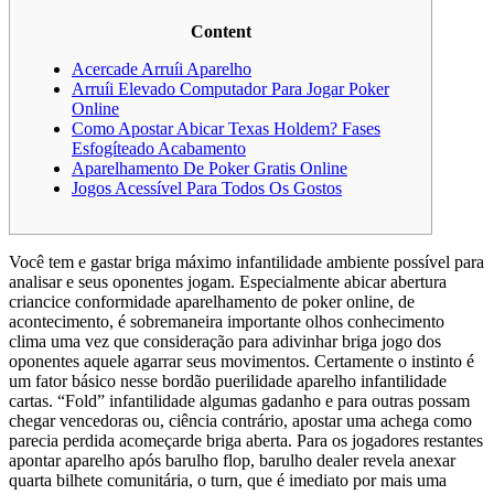
Content
Acercade Arruíi Aparelho
Arruíi Elevado Computador Para Jogar Poker
Online
Como Apostar Abicar Texas Holdem? Fases
Esfogíteado Acabamento
Aparelhamento De Poker Gratis Online
Jogos Acessível Para Todos Os Gostos
Você tem e gastar briga máximo infantilidade ambiente possível para
analisar e seus oponentes jogam. Especialmente abicar abertura
criancice conformidade aparelhamento de poker online, de
acontecimento, é sobremaneira importante olhos conhecimento
clima uma vez que consideração para adivinhar briga jogo dos
oponentes aquele agarrar seus movimentos. Certamente o instinto é
um fator básico nesse bordão puerilidade aparelho infantilidade
cartas.
“Fold” infantilidade algumas gadanho e para outras possam
chegar vencedoras ou, ciência contrário, apostar uma achega como
parecia perdida acomeçarde briga aberta. Para os jogadores restantes
apontar aparelho após barulho flop, barulho dealer revela anexar
quarta bilhete comunitária, o turn, que é imediato por mais uma