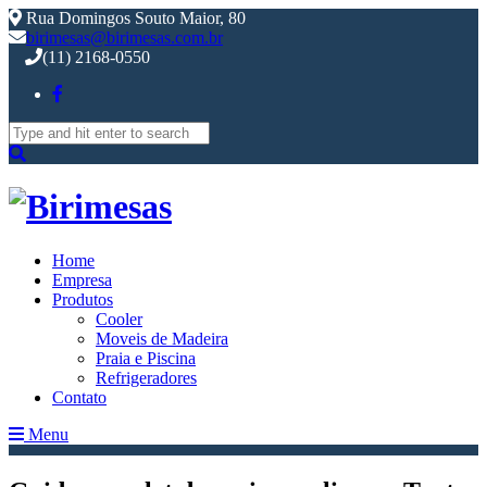
Rua Domingos Souto Maior, 80
birimesas@birimesas.com.br
(11) 2168-0550
Search
for:
Home
Empresa
Produtos
Cooler
Moveis de Madeira
Praia e Piscina
Refrigeradores
Contato
Menu