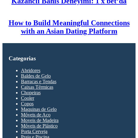
Kazancli Bahis Deneyimi: 1 x bet’da
How to Build Meaningful Connections
with an Asian Dating Platform
Categorias
Abridores
Baldes de Gelo
Barracas e Tendas
Caixas Térmicas
Chopeiras
Cooler
Copos
Maquinas de Gelo
Móveis de Aço
Moveis de Madeira
Móveis de Plástico
Porta Cerveja
Praia e Piscina