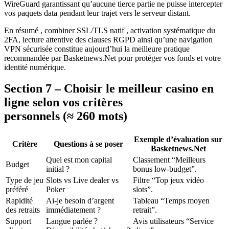
WireGuard garantissant qu’aucune tierce partie ne puisse intercepter
vos paquets data pendant leur trajet vers le serveur distant.
En résumé , combiner SSL/TLS natif , activation systématique du
2FA, lecture attentive des clauses RGPD ainsi qu’une navigation
VPN sécurisée constitue aujourd’hui la meilleure pratique
recommandée par Basketnews.Net pour protéger vos fonds et votre
identité numérique.
Section 7 – Choisir le meilleur casino en
ligne selon vos critères
personnels (≈ 260 mots)
Exemple d’évaluation sur
Critère
Questions à se poser
Basketnews.Net
Quel est mon capital
Classement “Meilleurs
Budget
initial ?
bonus low‑budget”.
Type de jeu
Slots vs Live dealer vs
Filtre “Top jeux vidéo
préféré
Poker
slots”.
Rapidité
Ai‑je besoin d’argent
Tableau “Temps moyen
des retraits
immédiatement ?
retrait”.
Support
Langue parlée ?
Avis utilisateurs “Service