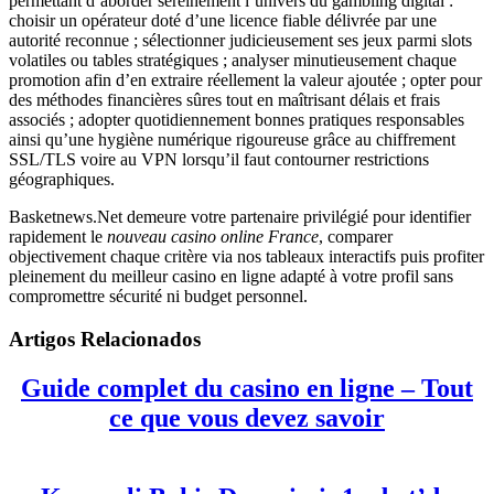
permettant d’aborder sereinement l’univers du gambling digital :
choisir un opérateur doté d’une licence fiable délivrée par une
autorité reconnue ; sélectionner judicieusement ses jeux parmi slots
volatiles ou tables stratégiques ; analyser minutieusement chaque
promotion afin d’en extraire réellement la valeur ajoutée ; opter pour
des méthodes financières sûres tout en maîtrisant délais et frais
associés ; adopter quotidiennement bonnes pratiques responsables
ainsi qu’une hygiène numérique rigoureuse grâce au chiffrement
SSL/TLS voire au VPN lorsqu’il faut contourner restrictions
géographiques.
Basketnews.Net demeure votre partenaire privilégié pour identifier
rapidement le
nouveau casino online France
, comparer
objectivement chaque critère via nos tableaux interactifs puis profiter
pleinement du meilleur casino en ligne adapté à votre profil sans
compromettre sécurité ni budget personnel.
Artigos Relacionados
Guide complet du casino en ligne – Tout
ce que vous devez savoir