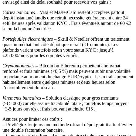
envisagé ainsi du délai souhaité pour recevoir vos gains :
Cartes bancaires
– Visa et MasterCard restent acceptées partout ;
dépôt instantané tandis que retrait nécessite généralement entre 24
et48 heures après validation KYC . Frais éventuels autour de €0‑€2
selon la banque émettrice .
Portefeuilles électroniques
– Skrill & Neteller offrent un traitement
quasi immédiat tant côté dépôt que retrait (<15 minutes). Les
plafonds varient toutefois selon votre statut KYC : jusqu’à
€25 000/mois pour les comptes vérifiés .
Cryptomonnaies
– Bitcoin ou Ethereum permettent anonymat
renforcé et frais minimes (<0,5 %) mais peuvent subir une volatilité
importante au moment du change EUR/crypto . Les retraits prennent
habituellement entre quelques minutes et deux heures selon
l’encombrement du réseau .
Virements bancaires
– Solution classique pour gros montants
(>€5 000) car elle assure traçabilité totale ; toutefois temps moyen
=3‑5 jours ouvrés et frais pouvant atteindre €15 .
Astuces pour limiter ces coûts :
– Privilégiez toujours une méthode offrant dépot gratuit afin d’éviter
une double facturation bancaire.
– Convertissez vos fonds dans une devise stable avant retrait crypto