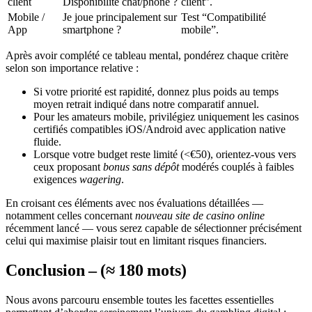
client
Disponibilité chat/phone ?
client”.
Mobile /
Je joue principalement sur
Test “Compatibilité
App
smartphone ?
mobile”.
Après avoir complété ce tableau mental, pondérez chaque critère
selon son importance relative :
Si votre priorité est rapidité, donnez plus poids au temps
moyen retrait indiqué dans notre comparatif annuel.
Pour les amateurs mobile, privilégiez uniquement les casinos
certifiés compatibles iOS/Android avec application native
fluide.
Lorsque votre budget reste limité (<€50), orientez-vous vers
ceux proposant
bonus sans dépôt
modérés couplés à faibles
exigences
wagering
.
En croisant ces éléments avec nos évaluations détaillées —
notamment celles concernant
nouveau site de casino online
récemment lancé — vous serez capable de sélectionner précisément
celui qui maximise plaisir tout en limitant risques financiers.
Conclusion – (≈ 180 mots)
Nous avons parcouru ensemble toutes les facettes essentielles