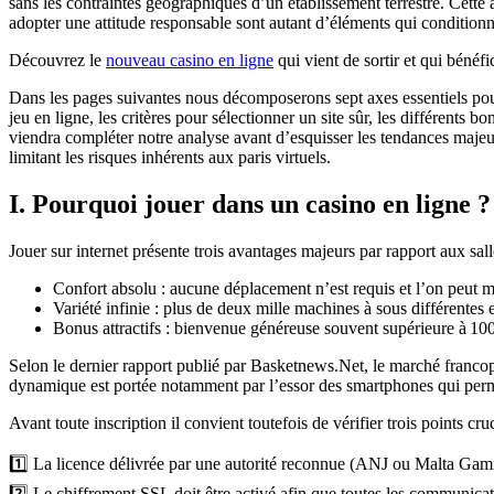
sans les contraintes géographiques d’un établissement terrestre. Cette
adopter une attitude responsable sont autant d’éléments qui conditionne
Découvrez le
nouveau casino en ligne
qui vient de sortir et qui bénéfi
Dans les pages suivantes nous décomposerons sept axes essentiels po
jeu en ligne, les critères pour sélectionner un site sûr, les différents 
viendra compléter notre analyse avant d’esquisser les tendances majeu
limitant les risques inhérents aux paris virtuels.
I. Pourquoi jouer dans un casino en ligne ?
Jouer sur internet présente trois avantages majeurs par rapport aux sal
Confort absolu : aucune déplacement n’est requis et l’on peut mi
Variété infinie : plus de deux mille machines à sous différentes 
Bonus attractifs : bienvenue généreuse souvent supérieure à 100 %
Selon le dernier rapport publié par Basketnews.Net, le marché franco
dynamique est portée notamment par l’essor des smartphones qui perme
Avant toute inscription il convient toutefois de vérifier trois points cru
1️⃣ La licence délivrée par une autorité reconnue (ANJ ou Malta Gaming
2️⃣ Le chiffrement SSL doit être activé afin que toutes les communicatio