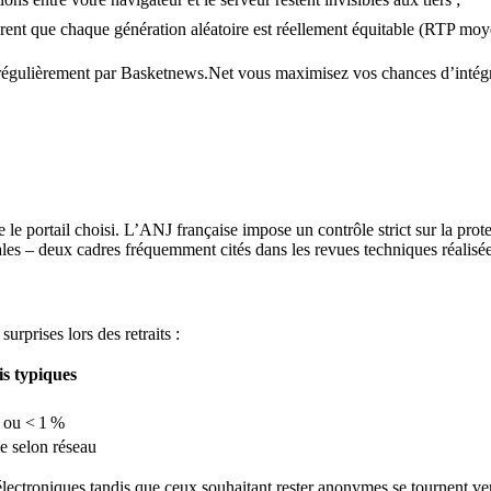
ent que chaque génération aléatoire est réellement équitable (RTP moy
s régulièrement par Basketnews.Net vous maximisez vos chances d’intég
re le portail choisi. L’ANJ française impose un contrôle strict sur la pr
ales – deux cadres fréquemment cités dans les revues techniques réalisé
rprises lors des retraits :
is typiques
t ou < 1 %
e selon réseau
s électroniques tandis que ceux souhaitant rester anonymes se tournent 