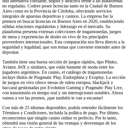
una alternativa confiable, segura y atractiva frente a las plataformas
no reguladas. Codere posee licencias tanto en la Ciudad de Buenos
Aires como en la Provincia de Córdoba, ofreciendo servicios
integrales de apuestas deportivas y casinos. La empresa fue la
primera en buscar licencias en Buenos Aires en 2020, estableciendo
sólidas relaciones regulatorias y liderazgo en el mercado. Su
plataforma presenta extensas colecciones de tragamonedas, juegos
de mesa y experiencias de dealer en vivo de los principales
proveedores internacionales. Esta comparación nos lleva directo a la
seguridad y legalidad, que son temas que conviene entender antes de
depositar.
También tiene una buena sección de juegos rápidos, tipo Plinko,
Aviator, JetX y similares, que están bastante de moda entre los
jugadores argentinos. En casino, el catálogo de tragamonedas
incluye títulos de Pragmatic Play, Endorphina y Evoplay. La sección
de juegos en vivo ofrece mesas de ruleta europea, blackjack y
baccarat gestionadas por Evolution Gaming y Pragmatic Play Live,
con transmisión en tiempo real y sin interrupciones notables. Ahora
vamos a ver las promos, ¡que también te van a encantar!
Con más de 25 idiomas disponibles, podrás entender fácilmente los
Términos y Condiciones, incluida la política de pago. Por último,
reconocemos que ningún casino online es perfecto. Por lo tanto,
obtendrá una visión general de las ventajas y desventajas de los