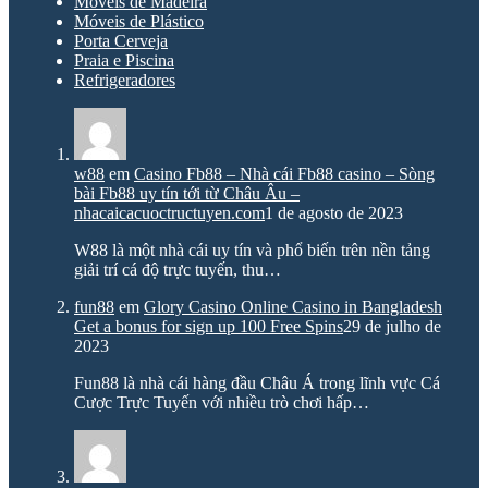
Moveis de Madeira
Móveis de Plástico
Porta Cerveja
Praia e Piscina
Refrigeradores
w88
em
Casino Fb88 – Nhà cái Fb88 casino – Sòng
bài Fb88 uy tín tới từ Châu Âu –
nhacaicacuoctructuyen.com
1 de agosto de 2023
W88 là một nhà cái uy tín và phổ biến trên nền tảng
giải trí cá độ trực tuyến, thu…
fun88
em
Glory Casino Online Casino in Bangladesh
Get a bonus for sign up 100 Free Spins
29 de julho de
2023
Fun88 là nhà cái hàng đầu Châu Á trong lĩnh vực Cá
Cược Trực Tuyến với nhiều trò chơi hấp…