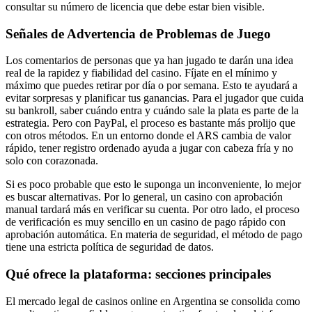
consultar su número de licencia que debe estar bien visible.
Señales de Advertencia de Problemas de Juego
Los comentarios de personas que ya han jugado te darán una idea
real de la rapidez y fiabilidad del casino. Fíjate en el mínimo y
máximo que puedes retirar por día o por semana. Esto te ayudará a
evitar sorpresas y planificar tus ganancias. Para el jugador que cuida
su bankroll, saber cuándo entra y cuándo sale la plata es parte de la
estrategia. Pero con PayPal, el proceso es bastante más prolijo que
con otros métodos. En un entorno donde el ARS cambia de valor
rápido, tener registro ordenado ayuda a jugar con cabeza fría y no
solo con corazonada.
Si es poco probable que esto le suponga un inconveniente, lo mejor
es buscar alternativas. Por lo general, un casino con aprobación
manual tardará más en verificar su cuenta. Por otro lado, el proceso
de verificación es muy sencillo en un casino de pago rápido con
aprobación automática. En materia de seguridad, el método de pago
tiene una estricta política de seguridad de datos.
Qué ofrece la plataforma: secciones principales
El mercado legal de casinos online en Argentina se consolida como