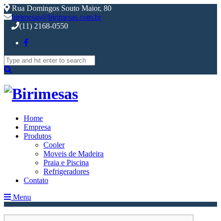
Rua Domingos Souto Maior, 80
birimesas@birimesas.com.br
(11) 2168-0550
Search
for:
Home
Empresa
Produtos
Cooler
Moveis de Madeira
Praia e Piscina
Refrigeradores
Contato
Menu