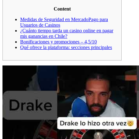
Content
Medidas de Seguridad en MercadoPago para
Usuarios de Casinos
¿Cuánto tiempo tarda un casino online en pagar
mis ganancias en Chile?
Bonificaciones y promociones – 4,5/10
Qué ofrece la plataforma: secciones principales