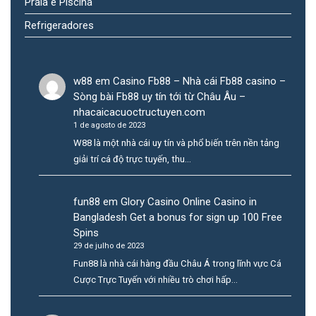
Praia e Piscina
Refrigeradores
w88
em
Casino Fb88 – Nhà cái Fb88 casino –
Sòng bài Fb88 uy tín tới từ Châu Âu –
nhacaicacuoctructuyen.com
1 de agosto de 2023
W88 là một nhà cái uy tín và phổ biến trên nền tảng
giải trí cá độ trực tuyến, thu…
fun88
em
Glory Casino Online Casino in
Bangladesh Get a bonus for sign up 100 Free
Spins
29 de julho de 2023
Fun88 là nhà cái hàng đầu Châu Á trong lĩnh vực Cá
Cược Trực Tuyến với nhiều trò chơi hấp…