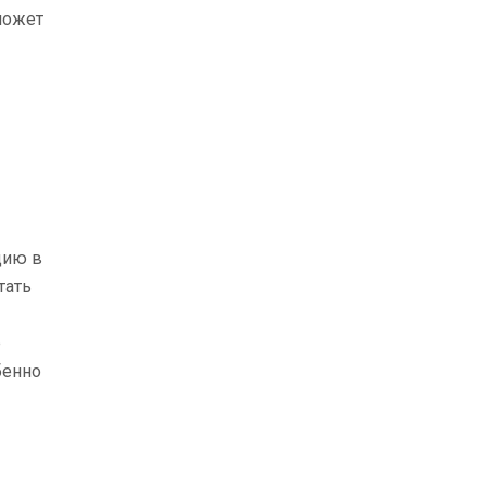
может
цию в
тать
р
бенно