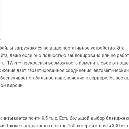
файлы загружаются на ваше портативное устройство. Это
йта, даже если оно полностью заблокировано или не работ
ты 1Win – прекрасная возможность изменить свое отноше
ожения дает гарантированное соединение, автоматический
 обеспечивает стабильное подключение к серверу. На зерка
ной версии.
асчитывается почти 9,5 тыс. Есть большой выбор блэкджек
и. Также предлагается свыше 150 лотерей и почти 300 игр