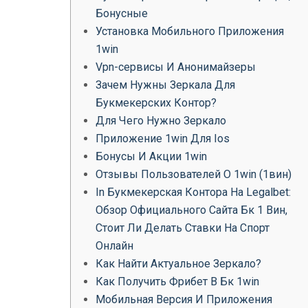
Бонусные
Установка Мобильного Приложения
1win
Vpn-сервисы И Анонимайзеры
Зачем Нужны Зеркала Для
Букмекерских Контор?
Для Чего Нужно Зеркало
Приложение 1win Для Ios
Бонусы И Акции 1win
Отзывы Пользователей О 1win (1вин)
In Букмекерская Контора На Legalbet:
Обзор Официального Сайта Бк 1 Вин,
Стоит Ли Делать Ставки На Спорт
Онлайн
Как Найти Актуальное Зеркало?
Как Получить Фрибет В Бк 1win
Мобильная Версия И Приложения