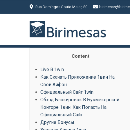
Rua Domingos Souto Maior, 80
birimesas@birime
Content
Live В 1win
Как Скачать Приложение 1вин На
Свой Айфон
Официальный Сайт 1win
Обход Блокировок В Букмекерской
Конторе 1вин: Как Попасть На
Официальный Сайт
Другие Бонусы
Зеркало Казино 1win