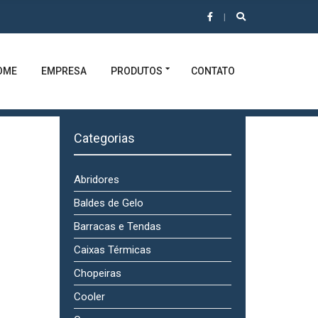
OME
EMPRESA
PRODUTOS
CONTATO
Categorias
Abridores
Baldes de Gelo
Barracas e Tendas
Caixas Térmicas
Chopeiras
Cooler