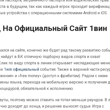
 паспорта, заграничного паспорта или водительских прав.
тв в будущем, так как каждый игрок проходит верификац
е устройства с операционными системами Android и iOS.
д На Официальный Сайт 1вин
ался на сайте, конечно же будет рад такому развитию соб
найдут в БК отличную подборку видов спорта и охват
лик по виду спорта в линии открывает ниспадающее меню
ые
1win официальный
события. Также в верхней части ресу
ения» и «free money» (доступ к фрибетам). Рядом с ними
смены языка, перехода на мобильную версию и получения 
процедурой, обязательной к исполнению.
ауты, поэтому можно ставить на тотал меньше раундов. В 
чно доходят до конца, и решение выносят судьи. Игра с