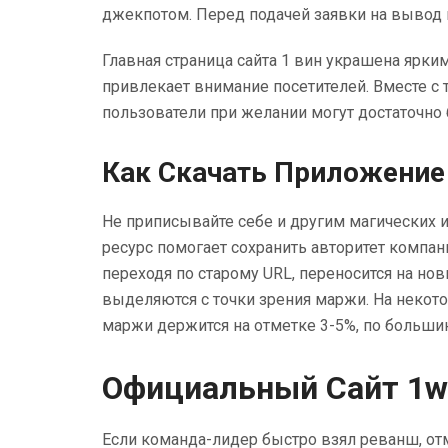
джекпотом. Перед подачей заявки на вывод 
Главная страница сайта 1 вин украшена ярк
привлекает внимание посетителей. Вместе с
пользователи при желании могут достаточно 
Как Скачать Приложение
Не приписывайте себе и другим магических 
ресурс помогает сохранить авторитет компани
переходя по старому URL, переносится на н
выделяются с точки зрения маржи. На неко
маржи держится на отметке 3-5%, по большин
Официальный Сайт 1w
Если команда-лидер быстро взял реванш, отм