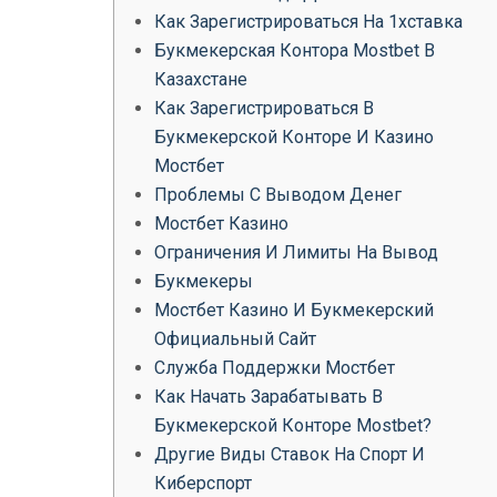
Как Зарегистрироваться На 1хставка
Букмекерская Контора Mostbet В
Казахстане
Как Зарегистрироваться В
Букмекерской Конторе И Казино
Мостбет
Проблемы С Выводом Денег
Мостбет Казино
Ограничения И Лимиты На Вывод
Букмекеры
Мостбет Казино И Букмекерский
Официальный Сайт
Служба Поддержки Мостбет
Как Начать Зарабатывать В
Букмекерской Конторе Mostbet?
Другие Виды Ставок На Спорт И
Киберспорт