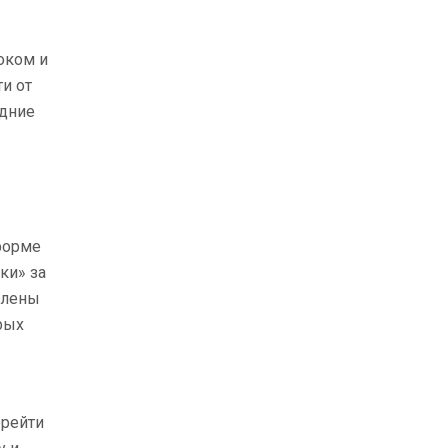
оком и
и от
едние
форме
ки» за
слены
рых
ерейти