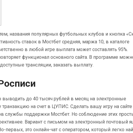
ем, названия популярных футбольных клубов и кнопка «С
ивность ставок в Мостбет средняя, ​​маржа 10, в каталоге
ветственно в любой игре выплата может составлять 95%.
овторяет функционал основного сайта. В программе можн
 доступные трансляции, заказать выплату.
Росписи
 выводить до 40 тысяч рублей в месяц на электронные
у транзакцию на счет в ЦУПИС. Сделать вашу игру на сайте
ов службы поддержки Мостбет. Но соблюдение этих прост
ективнее. Вариант с письмом на электронный почтовый я
о-первых, это онлайн-чат с оператором, который легко най