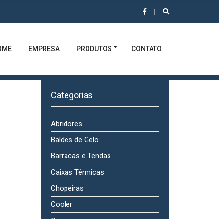
OME
EMPRESA
PRODUTOS
CONTATO
Categorias
Abridores
Baldes de Gelo
Barracas e Tendas
Caixas Térmicas
Chopeiras
Cooler