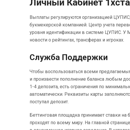
Личный Кабинет 1хст
Выплаты регулируются организацией ЦУПИС,
букмекерской компанией. Центр учета перево
уровня идентификации в системе ЦУПИС. У Mo
новости о рейтингах, трансферах и игроках.
Служба Поддержки
Чтобы воспользоваться всеми предлагаемым
и произвести пополнение баланса любым до
1-4 депозита, есть ограничения по минимал
автоматически. Реквизиты карты заполняютс
поступал депозит.
Беттинговая площадка принимает ставки на 
проходят по всему миру. На главной страниц