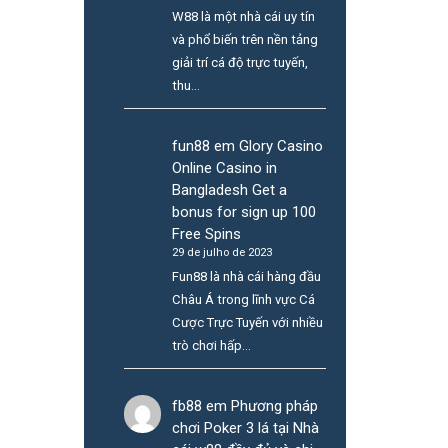
W88 là một nhà cái uy tín
và phổ biến trên nền tảng
giải trí cá độ trực tuyến,
thu…
fun88
em
Glory Casino
Online Casino in
Bangladesh Get a
bonus for sign up 100
Free Spins
29 de julho de 2023
Fun88 là nhà cái hàng đầu
Châu Á trong lĩnh vực Cá
Cược Trực Tuyến với nhiều
trò chơi hấp…
fb88
em
Phương pháp
chơi Poker 3 lá tại Nhà