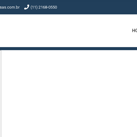
sas.com.br
(11) 2168-0550
H