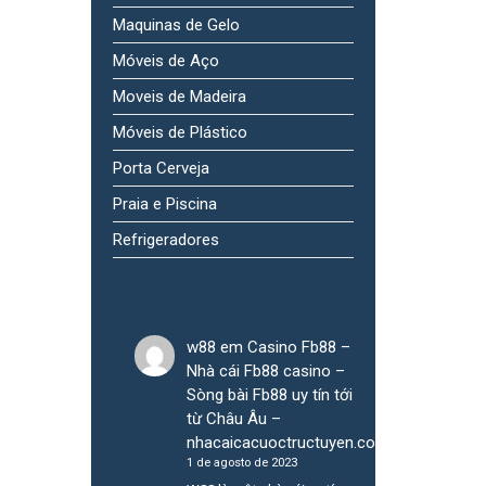
Maquinas de Gelo
Móveis de Aço
Moveis de Madeira
Móveis de Plástico
Porta Cerveja
Praia e Piscina
Refrigeradores
w88
em
Casino Fb88 –
Nhà cái Fb88 casino –
Sòng bài Fb88 uy tín tới
từ Châu Âu –
nhacaicacuoctructuyen.com
1 de agosto de 2023