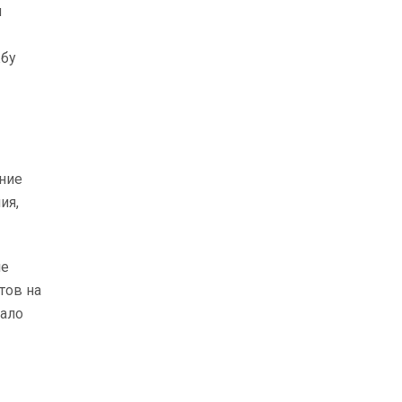
и
жбу
ение
ия,
ие
тов на
кало