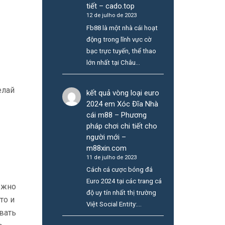
tiết – cado.top
12 de julho de 2023
Fb88 là một nhà cái hoạt
động trong lĩnh vực cờ
bạc trực tuyến, thể thao
lớn nhất tại Châu…
елай
kết quả vòng loại euro
2024
em
Xóc Đĩa Nhà
cái m88 – Phương
pháp chơi chi tiết cho
người mới –
m88xin.com
11 de julho de 2023
Cách cá cược bóng đá
Euro 2024 tại các trang cá
ожно
độ uy tín nhất thị trường
то и
Việt Social Entity:…
вать