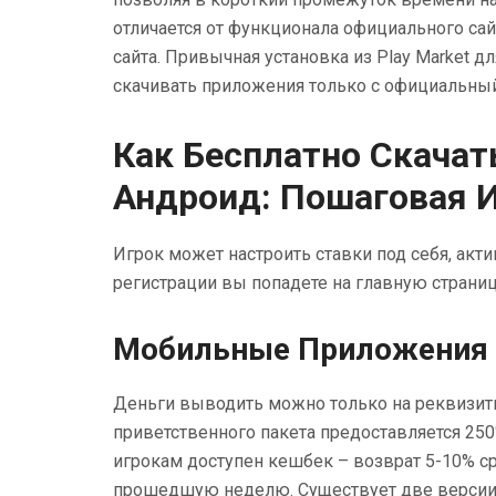
отличается от функционала официального са
сайта. Привычная установка из Play Market 
скачивать приложения только с официальный
Как Бесплатно Скачат
Андроид: Пошаговая 
Игрок может настроить ставки под себя, акт
регистрации вы попадете на главную страни
Мобильные Приложения
Деньги выводить можно только на реквизиты
приветственного пакета предоставляется 25
игрокам доступен кешбек – возврат 5-10% ср
прошедшую неделю. Существует две версии п