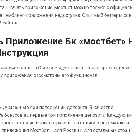
йта. Скачать приложение Мостбет можно только с официал
для гэмблинг-приложений недоступна. Опытный беттеры со
 сайтов.
ь Приложение Бк «мостбет» 
Инструкция
ивировав опцию «Ставка в один клик». После прохождения
цу приложения, рассмотрим его функционал.
, указанные при пополнении депозита. В качестве
0% бонусов за первые три пополнения депозита. Каждую п
едств, которые были потрачены на ставки в автоматах за
риложения Мостбет – для России и для остальных стран.