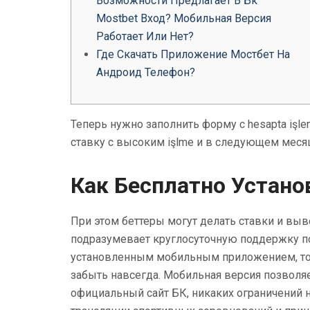
Возможности Предлагает В Бк
Mostbet Вход? Мобильная Версия
Работает Или Нет?
Где Скачать Приложение Мостбет На
Андроид Телефон?
Теперь нужно заполнить форму с hesapta işl
ставку с высоким işlme и в следующем месяц
Как Бесплатно Устано
При этом беттеры могут делать ставки и вы
подразумевает круглосуточную поддержку п
установленным мобильным приложением, то о
забыть навсегда. Мобильная версия позволяе
официальный сайт БК, никаких ограничений 