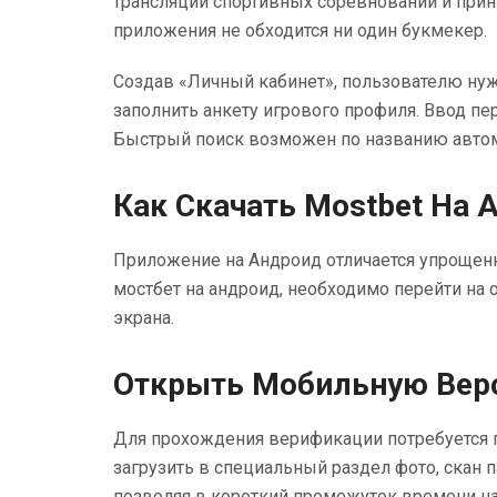
трансляции спортивных соревнований и прин
приложения не обходится ни один букмекер.
Создав «Личный кабинет», пользователю нуж
заполнить анкету игрового профиля. Ввод п
Быстрый поиск возможен по названию автом
Как Скачать Mostbet На 
Приложение на Андроид отличается упрощенн
мостбет на андроид, необходимо перейти на 
экрана.
Открыть Мобильную Вер
Для прохождения верификации потребуется 
загрузить в специальный раздел фото, скан 
позволяя в короткий промежуток времени на