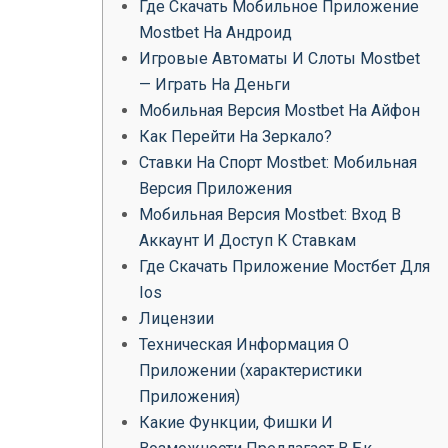
Где Скачать Мобильное Приложение
Mostbet На Андроид
Игровые Автоматы И Слоты Mostbet
— Играть На Деньги
Мобильная Версия Mostbet На Айфон
Как Перейти На Зеркало?
Ставки На Спорт Mostbet: Мобильная
Версия Приложения
Мобильная Версия Mostbet: Вход В
Аккаунт И Доступ К Ставкам
Где Скачать Приложение Мостбет Для
Ios
Лицензии
Техническая Информация О
Приложении (характеристики
Приложения)
Какие Функции, Фишки И