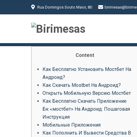
Rua Domingos Souto Maior, 80
birimesas@birime
Content
Как Бесплатно Установить Мостбет На
Андроид?
Как Скачать Mostbet На Андроид?
Открыть Мобильную Версию Мостбет
Как Бесплатно Скачать Приложение
Бк «мостбет» На Андроид: Пошаговая
Инструкция
Мобильные Приложения
Как Пополнить И Вывести Средства В