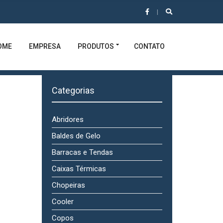
OME
EMPRESA
PRODUTOS
CONTATO
Categorias
Abridores
Baldes de Gelo
Barracas e Tendas
Caixas Térmicas
Chopeiras
Cooler
Copos