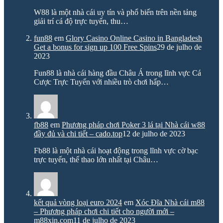
W88 là một nhà cái uy tín và phổ biến trên nền tảng
giải trí cá độ trực tuyến, thu…
fun88
em
Glory Casino Online Casino in Bangladesh
Get a bonus for sign up 100 Free Spins
29 de julho de
2023
Fun88 là nhà cái hàng đầu Châu Á trong lĩnh vực Cá
Cược Trực Tuyến với nhiều trò chơi hấp…
fb88
em
Phương pháp chơi Poker 3 lá tại Nhà cái w88
đầy đủ và chi tiết – cado.top
12 de julho de 2023
Fb88 là một nhà cái hoạt động trong lĩnh vực cờ bạc
trực tuyến, thể thao lớn nhất tại Châu…
kết quả vòng loại euro 2024
em
Xóc Đĩa Nhà cái m88
– Phương pháp chơi chi tiết cho người mới –
m88xin.com
11 de julho de 2023