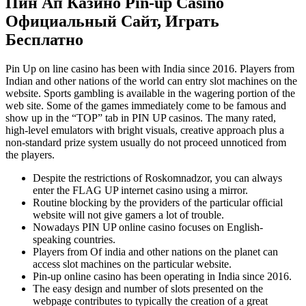
Пин Ап Казино Pin-up Casino
Официальный Сайт, Играть
Бесплатно
Pin Up on line casino has been with India since 2016. Players from
Indian and other nations of the world can entry slot machines on the
website. Sports gambling is available in the wagering portion of the
web site. Some of the games immediately come to be famous and
show up in the “TOP” tab in PIN UP casinos. The many rated,
high-level emulators with bright visuals, creative approach plus a
non-standard prize system usually do not proceed unnoticed from
the players.
Despite the restrictions of Roskomnadzor, you can always
enter the FLAG UP internet casino using a mirror.
Routine blocking by the providers of the particular official
website will not give gamers a lot of trouble.
Nowadays PIN UP online casino focuses on English-
speaking countries.
Players from Of india and other nations on the planet can
access slot machines on the particular website.
Pin-up online casino has been operating in India since 2016.
The easy design and number of slots presented on the
webpage contributes to typically the creation of a great